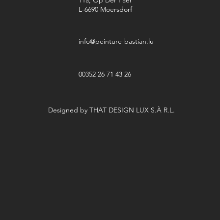
11a, Op Der Faer
L-6690 Moersdorf
info@peinture-bastian.lu
00352 26 71 43 26
Designed by THAT DESIGN LUX S.À R.L.